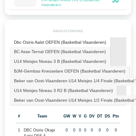
50
U14 Meisjes Niveau 3 R2 B (Basketbal
Vlaanderen)
RANGSCHIKKING
Dbc Osiris Aalst OEFEN (Basketbal Vlaanderen)
BC Asse-Ternat OEFEN (Basketbal Vlaanderen)
U14 Meisjes Niveau 3 B (Basketbal Vlaanderen)
BJM-Gembas Knesselare OEFEN (Basketbal Vlaanderen)
Beker van Oost-Vlaanderen U14 Meisjes 1/4 Finale (Basketbal
U14 Meisjes Niveau 3 R2 B (Basketbal Vlaanderen)
Beker van Oost-Vlaanderen U14 Meisjes 1/2 Finale (Basketbal
#
Team
GW
W
V
G
DV
DT
DS
Ptn
1
DBC Osiris Okapi
0
0
0
0
0
0
0
0
Aalst DSE A