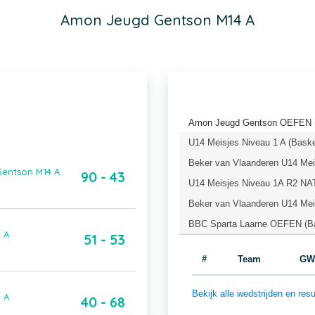
Amon Jeugd Gentson M14 A
Amon Jeugd Gentson OEFEN (
U14 Meisjes Niveau 1 A (Baske
Beker van Vlaanderen U14 Meis
Gentson M14 A
90 - 43
U14 Meisjes Niveau 1A R2 NAT
Beker van Vlaanderen U14 Meis
BBC Sparta Laarne OEFEN (Ba
 A
51 - 53
#
Team
GW
Bekijk alle wedstrijden en r
 A
40 - 68