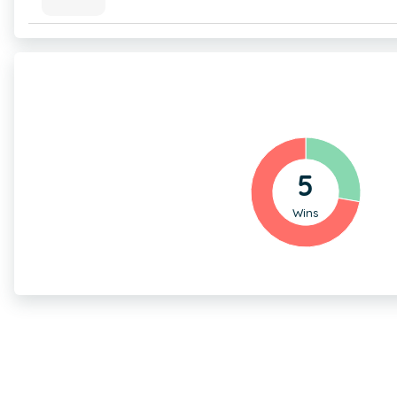
5
Wins