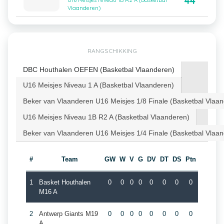
44
U16 Meisjes Niveau 1B R2 A (Basketbal
Vlaanderen)
RANGSCHIKKING
DBC Houthalen OEFEN (Basketbal Vlaanderen)
U16 Meisjes Niveau 1 A (Basketbal Vlaanderen)
Beker van Vlaanderen U16 Meisjes 1/8 Finale (Basketbal Vlaa
U16 Meisjes Niveau 1B R2 A (Basketbal Vlaanderen)
Beker van Vlaanderen U16 Meisjes 1/4 Finale (Basketbal Vlaa
#
Team
GW
W
V
G
DV
DT
DS
Ptn
1
Basket Houthalen
0
0
0
0
0
0
0
0
M16 A
2
Antwerp Giants M19
0
0
0
0
0
0
0
0
A