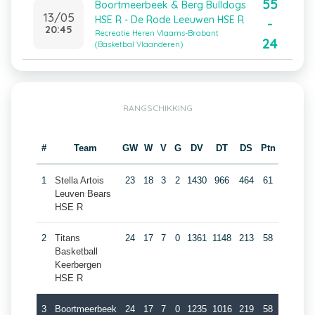
55
Boortmeerbeek & Berg Bulldogs
13/05
HSE R - De Rode Leeuwen HSE R
-
20:45
Recreatie Heren Vlaams-Brabant
24
(Basketbal Vlaanderen)
RANGSCHIKKING
#
Team
GW
W
V
G
DV
DT
DS
Ptn
1
Stella Artois
23
18
3
2
1430
966
464
61
Leuven Bears
HSE R
2
Titans
24
17
7
0
1361
1148
213
58
Basketball
Keerbergen
HSE R
3
Boortmeerbeek
24
17
7
0
1235
1016
219
58