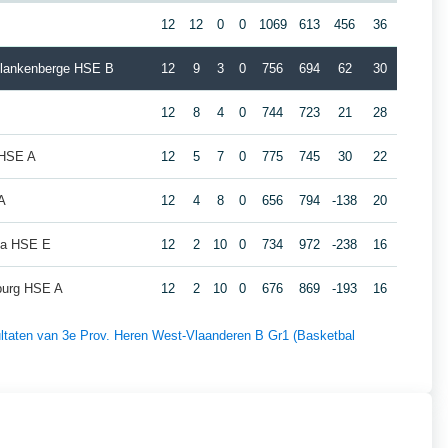
12
12
0
0
1069
613
456
36
Blankenberge HSE B
12
9
3
0
756
694
62
30
12
8
4
0
744
723
21
28
 HSE A
12
5
7
0
775
745
30
22
A
12
4
8
0
656
794
-138
20
a HSE E
12
2
10
0
734
972
-238
16
burg HSE A
12
2
10
0
676
869
-193
16
sultaten van 3e Prov. Heren West-Vlaanderen B Gr1 (Basketbal