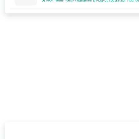
3e Prov. Heren West-Vlaanderen B Play-up (Basketbal Vlaand