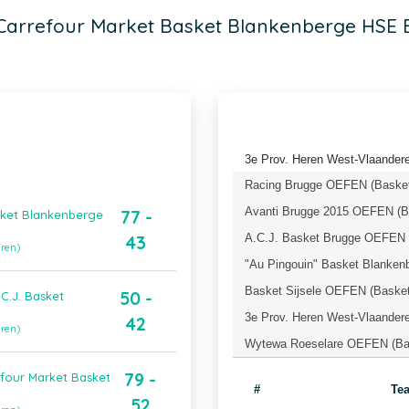
Carrefour Market Basket Blankenberge HSE 
3e Prov. Heren West-Vlaandere
Racing Brugge OEFEN (Basket
Avanti Brugge 2015 OEFEN (Ba
77 -
sket Blankenberge
A.C.J. Basket Brugge OEFEN (
43
eren)
"Au Pingouin" Basket Blanken
Basket Sijsele OEFEN (Basket
50 -
C.J. Basket
3e Prov. Heren West-Vlaandere
42
eren)
Wytewa Roeselare OEFEN (Bas
79 -
four Market Basket
#
Te
52