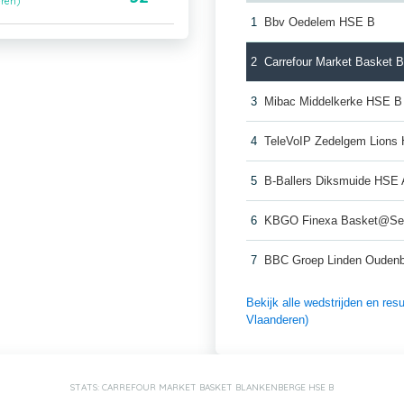
eren)
1
Bbv Oedelem HSE B
2
Carrefour Market Basket 
3
Mibac Middelkerke HSE B
4
TeleVoIP Zedelgem Lions
5
B-Ballers Diksmuide HSE 
6
KBGO Finexa Basket@Se
7
BBC Groep Linden Ouden
Bekijk alle wedstrijden en re
Vlaanderen)
STATS: CARREFOUR MARKET BASKET BLANKENBERGE HSE B