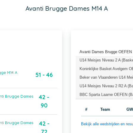
Avanti Brugge Dames M14 A
Avanti Dames Brugge OEFEN (
U14 Meisjes Niveau 2 A (Baske
Koninklijke Basket Avelgem O
gge M14 A
51 - 46
Beker van Vlaanderen U14 Meis
U14 Meisjes Niveau 2 R2 A (Ba
BBC Sparta Laarne OEFEN (Ba
42 -
anti Brugge Dames
90
#
Team
GW
42 -
anti Brugge Dames
Bekijk alle wedstrijden en r
72