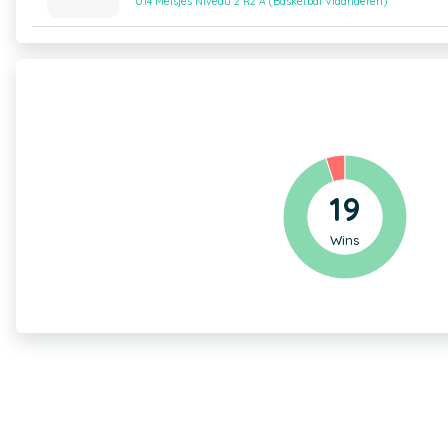
U14 Meisjes Niveau 2 R2 A (Basketbal Vlaanderen)
19
Wins