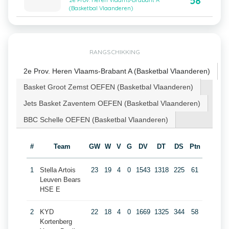
58
2e Prov. Heren Vlaams-Brabant A
(Basketbal Vlaanderen)
RANGSCHIKKING
2e Prov. Heren Vlaams-Brabant A (Basketbal Vlaanderen)
Basket Groot Zemst OEFEN (Basketbal Vlaanderen)
Jets Basket Zaventem OEFEN (Basketbal Vlaanderen)
BBC Schelle OEFEN (Basketbal Vlaanderen)
#
Team
GW
W
V
G
DV
DT
DS
Ptn
1
Stella Artois
23
19
4
0
1543
1318
225
61
Leuven Bears
HSE E
2
KYD
22
18
4
0
1669
1325
344
58
Kortenberg