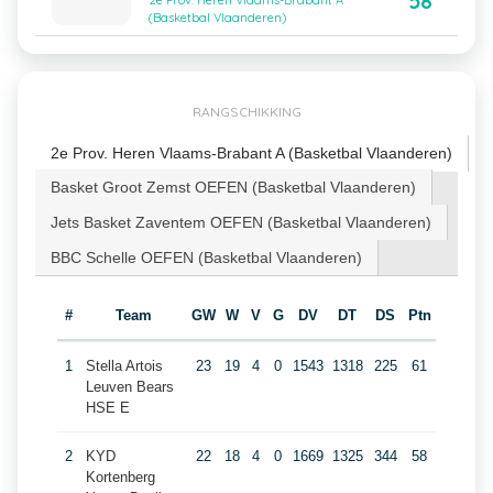
58
2e Prov. Heren Vlaams-Brabant A
(Basketbal Vlaanderen)
RANGSCHIKKING
2e Prov. Heren Vlaams-Brabant A (Basketbal Vlaanderen)
Basket Groot Zemst OEFEN (Basketbal Vlaanderen)
Jets Basket Zaventem OEFEN (Basketbal Vlaanderen)
BBC Schelle OEFEN (Basketbal Vlaanderen)
#
Team
GW
W
V
G
DV
DT
DS
Ptn
1
Stella Artois
23
19
4
0
1543
1318
225
61
Leuven Bears
HSE E
2
KYD
22
18
4
0
1669
1325
344
58
Kortenberg