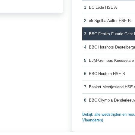
1
BC Lede HSE A
2
e5 Sgolba Aalter HSE B
3
BBC Feniks Futuria Gent
4
BBC Hotshots Destelber
5
BJM-Gembas Knesselare
6
BBC Houtem HSE B
7
Basket Meetjesland HSE 
8
BBC Olympia Denderleeu
Bekijk alle wedstrijden en re
Vlaanderen)