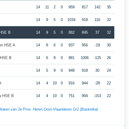
14
11
2
0
959
817
142
35
14
9
5
0
1034
918
116
32
 HSE B
14
9
5
0
882
845
37
32
gen HSE A
14
8
6
0
937
956
-19
30
 HSE B
14
6
8
0
881
1006
-125
26
14
5
9
0
948
918
30
24
A
14
4
10
0
916
944
-28
22
w HSE B
14
4
10
0
751
904
-153
22
sultaten van 2e Prov. Heren Oost-Vlaanderen Gr2 (Basketbal