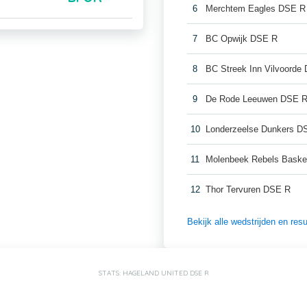
6
Merchtem Eagles DSE R
7
BC Opwijk DSE R
8
BC Streek Inn Vilvoorde
9
De Rode Leeuwen DSE 
10
Londerzeelse Dunkers D
11
Molenbeek Rebels Baske
12
Thor Tervuren DSE R
Bekijk alle wedstrijden en r
STATS: HAGELAND UNITED DSE R