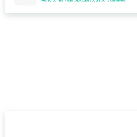
Recrea Dames Vlaams-Brabant (Basketbal Vlaanderen)