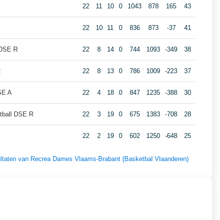
22
11
10
0
1043
878
165
43
22
10
11
0
836
873
-37
41
 DSE R
22
8
14
0
744
1093
-349
38
R
22
8
13
0
786
1009
-223
37
SE A
22
4
18
0
847
1235
-388
30
tball DSE R
22
3
19
0
675
1383
-708
28
22
2
19
0
602
1250
-648
25
esultaten van Recrea Dames Vlaams-Brabant (Basketbal Vlaanderen)