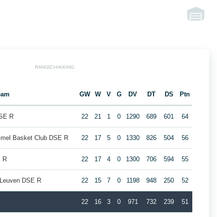
RANGSCHIKKING
eam
GW
W
V
G
DV
DT
DS
Ptn
DSE R
22
21
1
0
1290
689
601
64
mel Basket Club DSE R
22
17
5
0
1330
826
504
56
E R
22
17
4
0
1300
706
594
55
 Leuven DSE R
22
15
7
0
1198
948
250
52
22
16
3
0
971
732
239
51