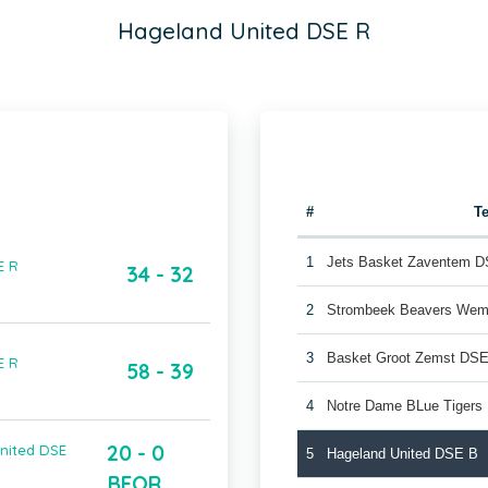
Hageland United DSE R
#
T
1
Jets Basket Zaventem 
E R
34 - 32
2
Strombeek Beavers Wem
3
Basket Groot Zemst DS
E R
58 - 39
4
Notre Dame BLue Tigers
20 - 0
nited DSE
5
Hageland United DSE B
BFOR