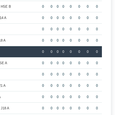
m HSE B
0
0
0
0
0
0
0
0
14 A
0
0
0
0
0
0
0
0
0
0
0
0
0
0
0
0
18 A
0
0
0
0
0
0
0
0
0
0
0
0
0
0
0
0
SE A
0
0
0
0
0
0
0
0
0
0
0
0
0
0
0
0
21 A
0
0
0
0
0
0
0
0
A
0
0
0
0
0
0
0
0
 J18 A
0
0
0
0
0
0
0
0