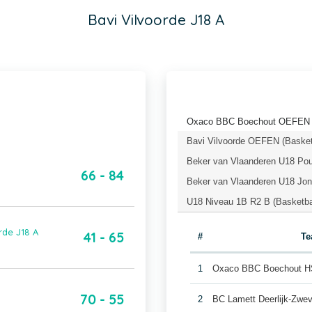
Bavi Vilvoorde J18 A
Oxaco BBC Boechout OEFEN (
Bavi Vilvoorde OEFEN (Basket
Beker van Vlaanderen U18 Pou
66 - 84
Beker van Vlaanderen U18 Jong
U18 Niveau 1B R2 B (Basketba
rde J18 A
41 - 65
#
T
1
Oxaco BBC Boechout 
70 - 55
2
BC Lamett Deerlijk-Zw