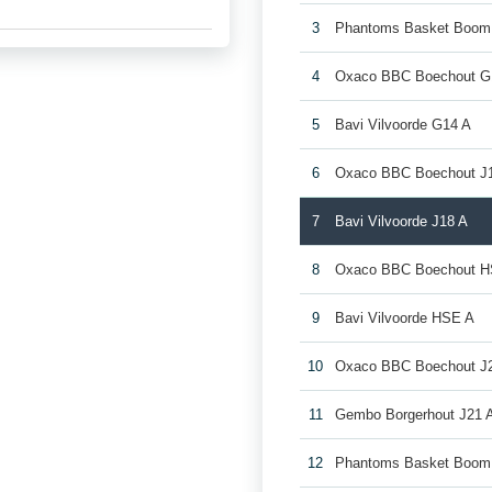
3
Phantoms Basket Boo
4
Oxaco BBC Boechout G
5
Bavi Vilvoorde G14 A
6
Oxaco BBC Boechout J
7
Bavi Vilvoorde J18 A
8
Oxaco BBC Boechout H
9
Bavi Vilvoorde HSE A
10
Oxaco BBC Boechout J
11
Gembo Borgerhout J21 
12
Phantoms Basket Boom