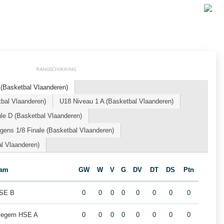
RANGSCHIKKING
Basketbal Vlaanderen)
bal Vlaanderen)
U18 Niveau 1 A (Basketbal Vlaanderen)
le D (Basketbal Vlaanderen)
ens 1/8 Finale (Basketbal Vlaanderen)
l Vlaanderen)
eam
GW
W
V
G
DV
DT
DS
Ptn
HSE B
0
0
0
0
0
0
0
0
evegem HSE A
0
0
0
0
0
0
0
0