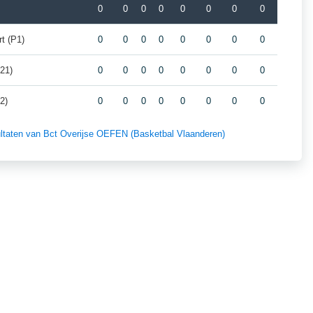
0
0
0
0
0
0
0
0
t (P1)
0
0
0
0
0
0
0
0
21)
0
0
0
0
0
0
0
0
2)
0
0
0
0
0
0
0
0
sultaten van Bct Overijse OEFEN (Basketbal Vlaanderen)