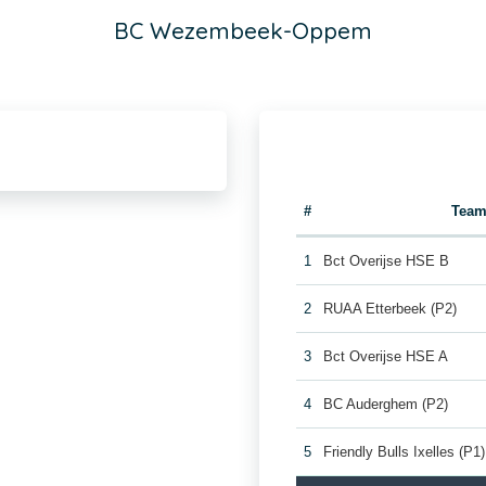
BC Wezembeek-Oppem
#
Tea
1
Bct Overijse HSE B
2
RUAA Etterbeek (P2)
3
Bct Overijse HSE A
4
BC Auderghem (P2)
5
Friendly Bulls Ixelles (P1)