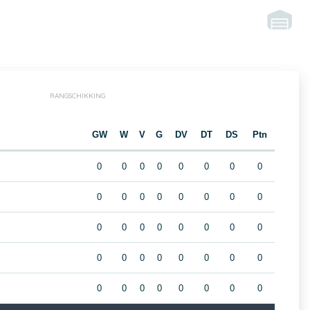
RANGSCHIKKING
m
GW
W
V
G
DV
DT
DS
Ptn
0
0
0
0
0
0
0
0
0
0
0
0
0
0
0
0
0
0
0
0
0
0
0
0
0
0
0
0
0
0
0
0
0
0
0
0
0
0
0
0