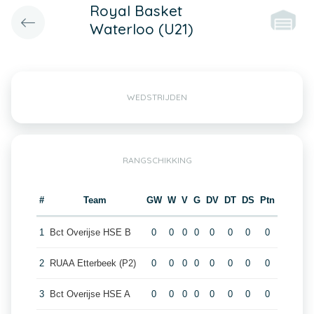
Royal Basket
Waterloo (U21)
WEDSTRIJDEN
RANGSCHIKKING
#
Team
GW
W
V
G
DV
DT
DS
Ptn
1
Bct Overijse HSE B
0
0
0
0
0
0
0
0
2
RUAA Etterbeek (P2)
0
0
0
0
0
0
0
0
3
Bct Overijse HSE A
0
0
0
0
0
0
0
0