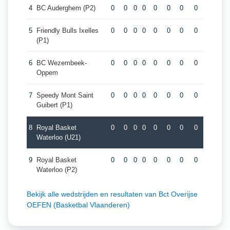
4
BC Auderghem (P2)
0
0
0
0
0
0
0
0
5
Friendly Bulls Ixelles
0
0
0
0
0
0
0
0
(P1)
6
BC Wezembeek-
0
0
0
0
0
0
0
0
Oppem
7
Speedy Mont Saint
0
0
0
0
0
0
0
0
Guibert (P1)
8
Royal Basket
0
0
0
0
0
0
0
0
Waterloo (U21)
9
Royal Basket
0
0
0
0
0
0
0
0
Waterloo (P2)
Bekijk alle wedstrijden en resultaten van Bct Overijse
OEFEN (Basketbal Vlaanderen)