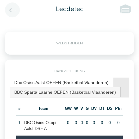
Lecdetec
WEDSTRIJDEN
RANGSCHIKKING
Dbc Osiris Aalst OEFEN (Basketbal Vlaanderen)
BBC Sparta Laarne OEFEN (Basketbal Vlaanderen)
#
Team
GW
W
V
G
DV
DT
DS
Ptn
1
DBC Osiris Okapi
0
0
0
0
0
0
0
0
Aalst DSE A