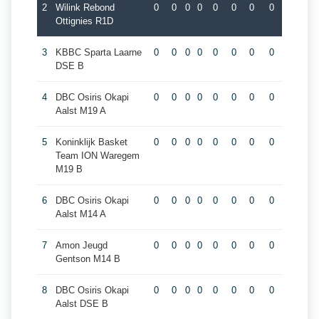
2
Wilink Rebond
0
0
0
0
0
0
0
0
Ottignies R1D
3
KBBC Sparta Laarne
0
0
0
0
0
0
0
0
DSE B
4
DBC Osiris Okapi
0
0
0
0
0
0
0
0
Aalst M19 A
5
Koninklijk Basket
0
0
0
0
0
0
0
0
Team ION Waregem
M19 B
6
DBC Osiris Okapi
0
0
0
0
0
0
0
0
Aalst M14 A
7
Amon Jeugd
0
0
0
0
0
0
0
0
Gentson M14 B
8
DBC Osiris Okapi
0
0
0
0
0
0
0
0
Aalst DSE B