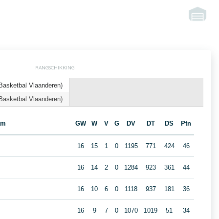
RANGSCHIKKING
Basketbal Vlaanderen)
Basketbal Vlaanderen)
am
GW
W
V
G
DV
DT
DS
Ptn
16
15
1
0
1195
771
424
46
16
14
2
0
1284
923
361
44
16
10
6
0
1118
937
181
36
16
9
7
0
1070
1019
51
34