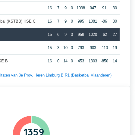
16
7
9
0
1038
947
91
30
etbal (KSTBB) HSE C
16
7
9
0
995
1081
-86
30
15
6
9
0
958
1020
-62
27
15
3
10
0
793
903
-110
19
SE B
16
0
14
0
453
1303
-850
14
sultaten van 3e Prov. Heren Limburg B R1 (Basketbal Vlaanderen)
1359