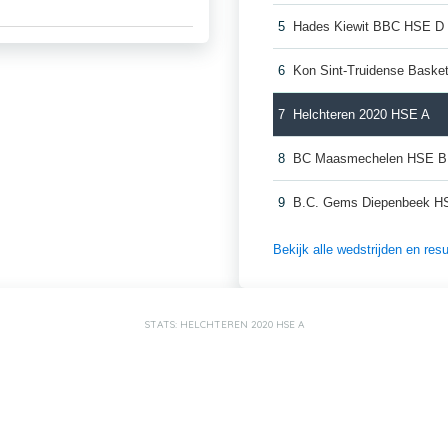
5
Hades Kiewit BBC HSE D
6
Kon Sint-Truidense Bask
7
Helchteren 2020 HSE A
8
BC Maasmechelen HSE B
9
B.C. Gems Diepenbeek H
Bekijk alle wedstrijden en re
STATS: HELCHTEREN 2020 HSE A