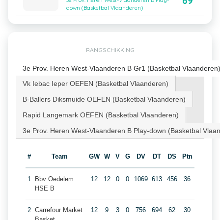
69
3e Prov. Heren West-Vlaanderen B Play-
down (Basketbal Vlaanderen)
RANGSCHIKKING
3e Prov. Heren West-Vlaanderen B Gr1 (Basketbal Vlaanderen
Vk Iebac Ieper OEFEN (Basketbal Vlaanderen)
B-Ballers Diksmuide OEFEN (Basketbal Vlaanderen)
Rapid Langemark OEFEN (Basketbal Vlaanderen)
3e Prov. Heren West-Vlaanderen B Play-down (Basketbal Vlaa
#
Team
GW
W
V
G
DV
DT
DS
Ptn
1
Bbv Oedelem
12
12
0
0
1069
613
456
36
HSE B
2
Carrefour Market
12
9
3
0
756
694
62
30
Basket