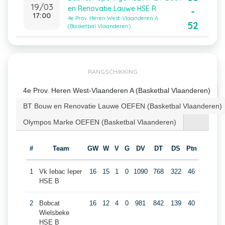
19/03
en Renovatie Lauwe HSE R
-
17:00
4e Prov. Heren West-Vlaanderen A
52
(Basketbal Vlaanderen)
RANGSCHIKKING
4e Prov. Heren West-Vlaanderen A (Basketbal Vlaanderen)
BT Bouw en Renovatie Lauwe OEFEN (Basketbal Vlaanderen)
Olympos Marke OEFEN (Basketbal Vlaanderen)
#
Team
GW
W
V
G
DV
DT
DS
Ptn
1
Vk Iebac Ieper
16
15
1
0
1090
768
322
46
HSE B
2
Bobcat
16
12
4
0
981
842
139
40
Wielsbeke
HSE B