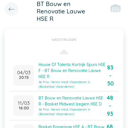
BT Bouw en
Renovatie Lauwe
HSE R
WEDSTRIJDEN
House Of Talents Kortrijk Spurs HSE
83
F - BT Bouw en Renovatie Lauwe
04/03
-
HSE R
20:15
50
4e Prov. Heren West-Vlaanderen A
(Basketbal Vlaanderen)
48
BT Bouw en Renovatie Lauwe HSE
11/03
R - Basket Midwest Izegem HSE D
-
16:00
4e Prov. Heren West-Vlaanderen A
93
(Basketbal Vlaanderen)
68
Basket Poperinge HSE A - BT Bouw