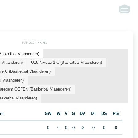
RANGSCHIKKING
Basketbal Vlaanderen)
 Vlaanderen)
U18 Niveau 1 C (Basketbal Vlaanderen)
le C (Basketbal Vlaanderen)
l Vlaanderen)
Waregem OEFEN (Basketbal Vlaanderen)
sketbal Vlaanderen)
am
GW
W
V
G
DV
DT
DS
Ptn
0
0
0
0
0
0
0
0