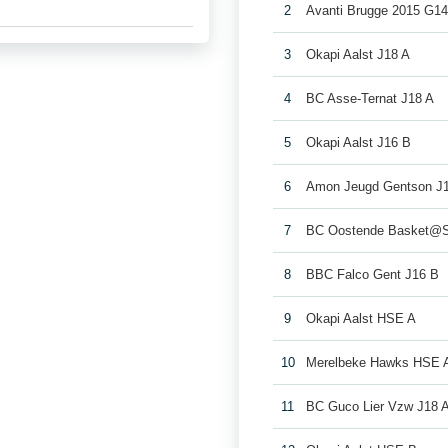
2
Avanti Brugge 2015 G14
3
Okapi Aalst J18 A
4
BC Asse-Ternat J18 A
5
Okapi Aalst J16 B
6
Amon Jeugd Gentson J
7
BC Oostende Basket@
8
BBC Falco Gent J16 B
9
Okapi Aalst HSE A
10
Merelbeke Hawks HSE 
11
BC Guco Lier Vzw J18 