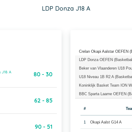
LDP Donza J18 A
Crelan Okapi Aalstar OEFEN (
LDP Donza OEFEN (Basketbal
Beker van Vlaanderen U18 Pou
 J18 A
80 - 30
U18 Niveau 1B R2 A (Basketba
Koninklijk Basket Team ION 
BBC Sparta Laarne OEFEN (Ba
62 - 85
#
Te
1
Okapi Aalst G14 A
90 - 51