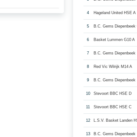
4
Hageland United HSE A
5
B.C. Gems Diepenbeek
6
Basket Lummen G10 A
7
B.C. Gems Diepenbeek
8
Red Vic Wilrijk M14 A
9
B.C. Gems Diepenbeek
10
Stevoort BBC HSE D
11
Stevoort BBC HSE C
12
L.S.V. Basket Landen 
13
B.C. Gems Diepenbeek