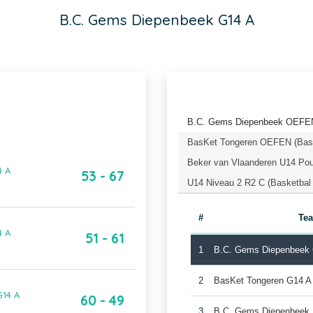
B.C. Gems Diepenbeek G14 A
B.C. Gems Diepenbeek OEFEN 
BasKet Tongeren OEFEN (Bask
Beker van Vlaanderen U14 Pou
4 A
53 - 67
U14 Niveau 2 R2 C (Basketbal
#
Te
4 A
51 - 61
1
B.C. Gems Diepenbeek
2
BasKet Tongeren G14 A
G14 A
60 - 49
3
B.C. Gems Diepenbeek