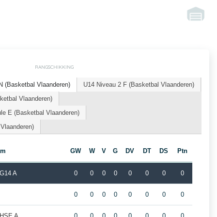
RANGSCHIKKING
(Basketbal Vlaanderen)
U14 Niveau 2 F (Basketbal Vlaanderen)
etbal Vlaanderen)
le E (Basketbal Vlaanderen)
 Vlaanderen)
am
GW
W
V
G
DV
DT
DS
Ptn
 G14 A
0
0
0
0
0
0
0
0
0
0
0
0
0
0
0
0
 HSE A
0
0
0
0
0
0
0
0