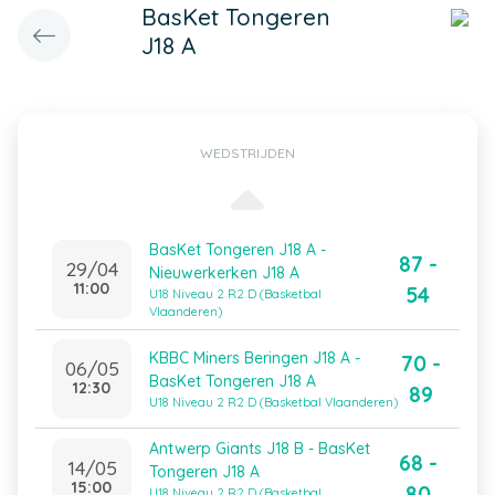
BasKet Tongeren
J18 A
WEDSTRIJDEN
BasKet Tongeren J18 A -
87 -
29/04
Nieuwerkerken J18 A
11:00
54
U18 Niveau 2 R2 D (Basketbal
Vlaanderen)
KBBC Miners Beringen J18 A -
70 -
06/05
BasKet Tongeren J18 A
12:30
89
U18 Niveau 2 R2 D (Basketbal Vlaanderen)
Antwerp Giants J18 B - BasKet
68 -
14/05
Tongeren J18 A
15:00
80
U18 Niveau 2 R2 D (Basketbal