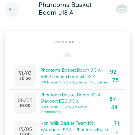
Phantoms Basket
Boom J18 A
WEDSTRIJDEN
Phantoms Basket Boom J18 A -
92 -
31/03
BBC Croonen Lommel J18 A
20:30
75
U18 Niveau 1B R2 A (Basketbal Vlaanderen)
Phantoms Basket Boom J18 A -
87 -
06/05
Stevoort BBC J18 A
10:00
64
U18 Niveau 1B R2 A (Basketbal
Vlaanderen)
71
Koninklijk Basket Team ION
13/05
Waregem J18 A - Phantoms Basket
-
13:00