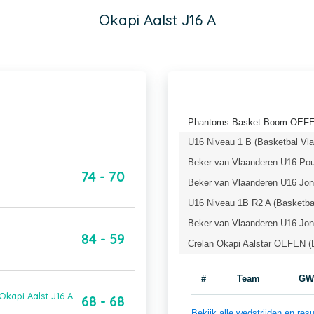
Okapi Aalst J16 A
Phantoms Basket Boom OEFEN
U16 Niveau 1 B (Basketbal Vl
Beker van Vlaanderen U16 Pou
74 - 70
Beker van Vlaanderen U16 Jong
U16 Niveau 1B R2 A (Basketba
Beker van Vlaanderen U16 Jong
84 - 59
Crelan Okapi Aalstar OEFEN (
#
Team
GW
Okapi Aalst J16 A
68 - 68
Bekijk alle wedstrijden en r