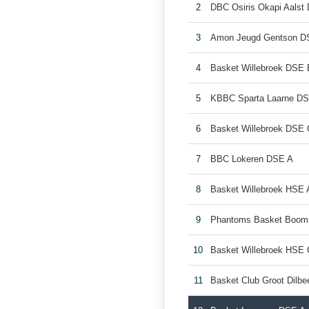
2
DBC Osiris Okapi Aalst
3
Amon Jeugd Gentson D
4
Basket Willebroek DSE 
5
KBBC Sparta Laarne D
6
Basket Willebroek DSE 
7
BBC Lokeren DSE A
8
Basket Willebroek HSE 
9
Phantoms Basket Boom
10
Basket Willebroek HSE 
11
Basket Club Groot Dilb