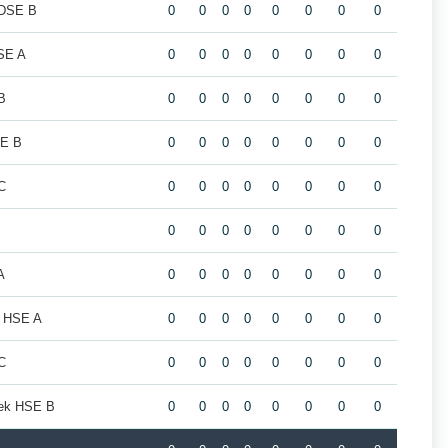
 DSE B
0
0
0
0
0
0
0
0
SE A
0
0
0
0
0
0
0
0
B
0
0
0
0
0
0
0
0
SE B
0
0
0
0
0
0
0
0
C
0
0
0
0
0
0
0
0
0
0
0
0
0
0
0
0
A
0
0
0
0
0
0
0
0
 HSE A
0
0
0
0
0
0
0
0
C
0
0
0
0
0
0
0
0
eek HSE B
0
0
0
0
0
0
0
0