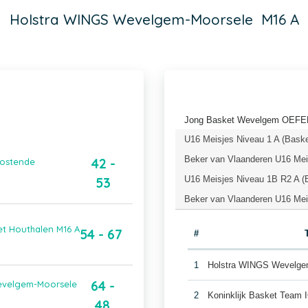
Holstra WINGS Wevelgem-Moorsele M16 A
Jong Basket Wevelgem OEFEN 
U16 Meisjes Niveau 1 A (Baske
Beker van Vlaanderen U16 Meis
42 -
Oostende
U16 Meisjes Niveau 1B R2 A (
53
Beker van Vlaanderen U16 Meis
t Houthalen M16 A
54 - 67
#
1
Holstra WINGS Wevelge
64 -
Wevelgem-Moorsele
2
Koninklijk Basket Tea
48