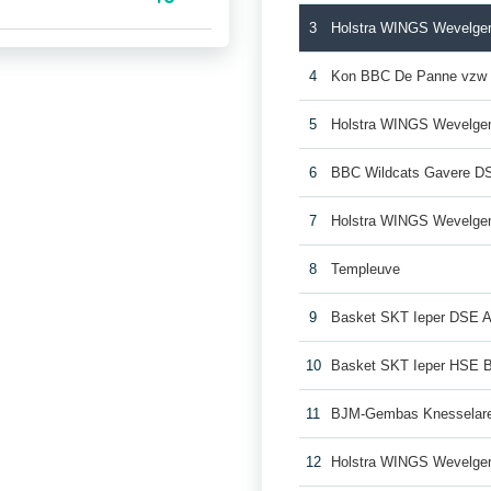
3
Holstra WINGS Wevelge
4
Kon BBC De Panne vzw
5
Holstra WINGS Wevelge
6
BBC Wildcats Gavere D
7
Holstra WINGS Wevelge
8
Templeuve
9
Basket SKT Ieper DSE 
10
Basket SKT Ieper HSE 
11
BJM-Gembas Knesselar
12
Holstra WINGS Wevelge