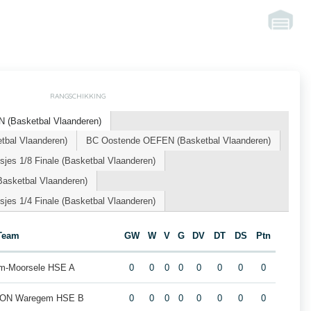
RANGSCHIKKING
(Basketbal Vlaanderen)
tbal Vlaanderen)
BC Oostende OEFEN (Basketbal Vlaanderen)
jes 1/8 Finale (Basketbal Vlaanderen)
Basketbal Vlaanderen)
jes 1/4 Finale (Basketbal Vlaanderen)
Team
GW
W
V
G
DV
DT
DS
Ptn
m-Moorsele HSE A
0
0
0
0
0
0
0
0
m ION Waregem HSE B
0
0
0
0
0
0
0
0