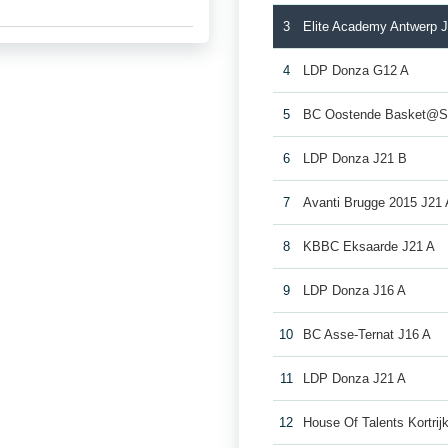
3
Elite Academy Antwerp 
4
LDP Donza G12 A
5
BC Oostende Basket@S
6
LDP Donza J21 B
7
Avanti Brugge 2015 J21 
8
KBBC Eksaarde J21 A
9
LDP Donza J16 A
10
BC Asse-Ternat J16 A
11
LDP Donza J21 A
12
House Of Talents Kortrij