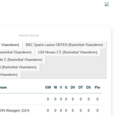
RANGSCHIKKING
 Vlaanderen)
BBC Sparta Laarne OEFEN (Basketbal Vlaanderen)
sketbal Vlaanderen)
U18 Niveau 2 E (Basketbal Vlaanderen)
le C (Basketbal Vlaanderen)
 (Basketbal Vlaanderen)
Vlaanderen)
Team
GW
W
V
G
DV
DT
DS
Ptn
0
0
0
0
0
0
0
0
 ION Waregem J18 A
0
0
0
0
0
0
0
0