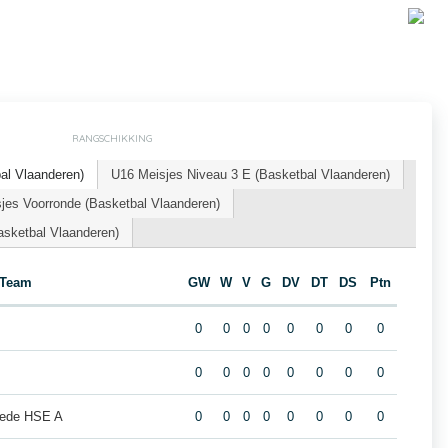
RANGSCHIKKING
l Vlaanderen)
U16 Meisjes Niveau 3 E (Basketbal Vlaanderen)
jes Voorronde (Basketbal Vlaanderen)
asketbal Vlaanderen)
Team
GW
W
V
G
DV
DT
DS
Ptn
0
0
0
0
0
0
0
0
0
0
0
0
0
0
0
0
Lede HSE A
0
0
0
0
0
0
0
0