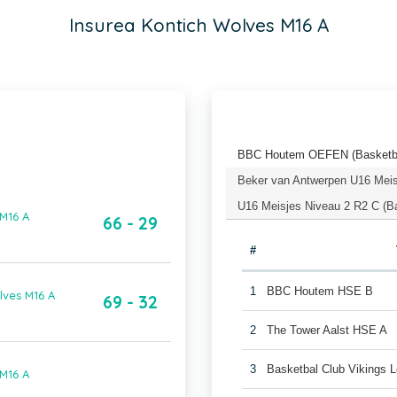
Insurea Kontich Wolves M16 A
BBC Houtem OEFEN (Basketba
Beker van Antwerpen U16 Meis
U16 Meisjes Niveau 2 R2 C (B
 M16 A
66 - 29
#
1
BBC Houtem HSE B
lves M16 A
69 - 32
2
The Tower Aalst HSE A
3
Basketbal Club Vikings 
 M16 A