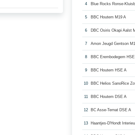
4
Blue Rocks Ronse-Kluis
5
BBC Houtem M19 A
6
DBC Osiris Okapi Aalst 
7
Amon Jeugd Gentson M1
8
BBC Erembodegem HSE
9
BBC Houtem HSE A
10
BBC Helios SanoRice Z
11
BBC Houtem DSE A
12
BC Asse-Ternat DSE A
13
Haantjes-D'Hondt Interi