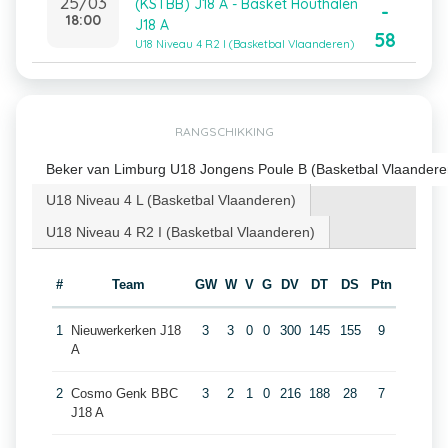
25/03
(KSTBB) J18 A - Basket Houthalen
-
18:00
J18 A
58
U18 Niveau 4 R2 I (Basketbal Vlaanderen)
RANGSCHIKKING
Beker van Limburg U18 Jongens Poule B (Basketbal Vlaandere
U18 Niveau 4 L (Basketbal Vlaanderen)
U18 Niveau 4 R2 I (Basketbal Vlaanderen)
#
Team
GW
W
V
G
DV
DT
DS
Ptn
1
Nieuwerkerken J18
3
3
0
0
300
145
155
9
A
2
Cosmo Genk BBC
3
2
1
0
216
188
28
7
J18 A