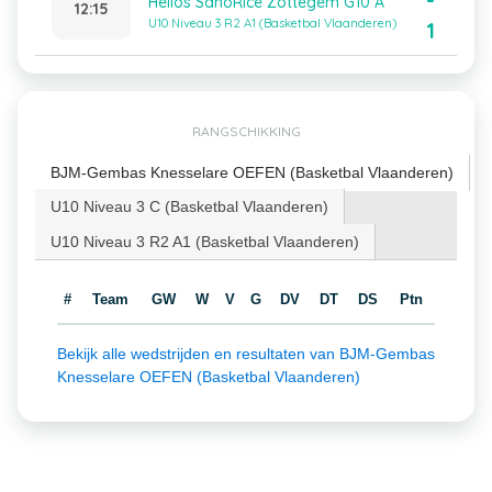
-
Helios SanoRice Zottegem G10 A
12:15
U10 Niveau 3 R2 A1 (Basketbal Vlaanderen)
1
RANGSCHIKKING
BJM-Gembas Knesselare OEFEN (Basketbal Vlaanderen)
U10 Niveau 3 C (Basketbal Vlaanderen)
U10 Niveau 3 R2 A1 (Basketbal Vlaanderen)
#
Team
GW
W
V
G
DV
DT
DS
Ptn
Bekijk alle wedstrijden en resultaten van BJM-Gembas
Knesselare OEFEN (Basketbal Vlaanderen)