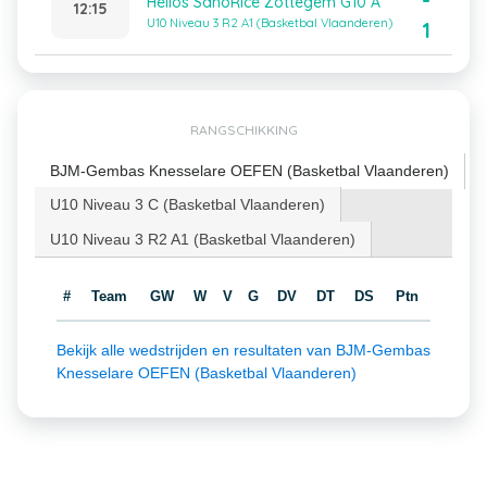
-
Helios SanoRice Zottegem G10 A
12:15
U10 Niveau 3 R2 A1 (Basketbal Vlaanderen)
1
RANGSCHIKKING
BJM-Gembas Knesselare OEFEN (Basketbal Vlaanderen)
U10 Niveau 3 C (Basketbal Vlaanderen)
U10 Niveau 3 R2 A1 (Basketbal Vlaanderen)
#
Team
GW
W
V
G
DV
DT
DS
Ptn
Bekijk alle wedstrijden en resultaten van BJM-Gembas
Knesselare OEFEN (Basketbal Vlaanderen)