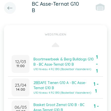
BC Asse-Ternat G10
B
WEDSTRIJDEN
1
Boortmeerbeek & Berg Bulldogs G10
12/03
-
B - BC Asse-Ternat G10 B
11:00
U10 Niveau 4 R2 B10 (Basketbal Vlaanderen)
1
2B|SAFE Tienen G10 A - BC Asse-
1 -
23/04
Ternat G10 B
14:00
1
U10 Niveau 4 R2 B10 (Basketbal Vlaanderen)
Basket Groot Zemst G10 B - BC
1 -
06/05
Asse-Ternat G10 B