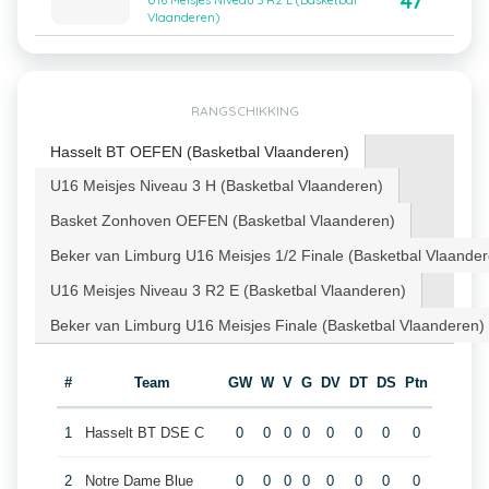
47
U16 Meisjes Niveau 3 R2 E (Basketbal
Vlaanderen)
RANGSCHIKKING
Hasselt BT OEFEN (Basketbal Vlaanderen)
U16 Meisjes Niveau 3 H (Basketbal Vlaanderen)
Basket Zonhoven OEFEN (Basketbal Vlaanderen)
Beker van Limburg U16 Meisjes 1/2 Finale (Basketbal Vlaander
U16 Meisjes Niveau 3 R2 E (Basketbal Vlaanderen)
Beker van Limburg U16 Meisjes Finale (Basketbal Vlaanderen)
#
Team
GW
W
V
G
DV
DT
DS
Ptn
1
Hasselt BT DSE C
0
0
0
0
0
0
0
0
2
Notre Dame Blue
0
0
0
0
0
0
0
0