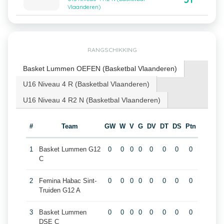
Vlaanderen)
RANGSCHIKKING
Basket Lummen OEFEN (Basketbal Vlaanderen)
U16 Niveau 4 R (Basketbal Vlaanderen)
U16 Niveau 4 R2 N (Basketbal Vlaanderen)
#
Team
GW
W
V
G
DV
DT
DS
Ptn
1
Basket Lummen G12
0
0
0
0
0
0
0
0
C
2
Femina Habac Sint-
0
0
0
0
0
0
0
0
Truiden G12 A
3
Basket Lummen
0
0
0
0
0
0
0
0
DSE C