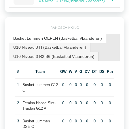
U10 Niveau 3 R2 B6 (Basketbal Vlaanderen)
RANGSCHIKKING
Basket Lummen OEFEN (Basketbal Vlaanderen)
U10 Niveau 3 H (Basketbal Vlaanderen)
U10 Niveau 3 R2 B6 (Basketbal Vlaanderen)
#
Team
GW
W
V
G
DV
DT
DS
Ptn
1
Basket Lummen G12
0
0
0
0
0
0
0
0
C
2
Femina Habac Sint-
0
0
0
0
0
0
0
0
Truiden G12 A
3
Basket Lummen
0
0
0
0
0
0
0
0
DSE C