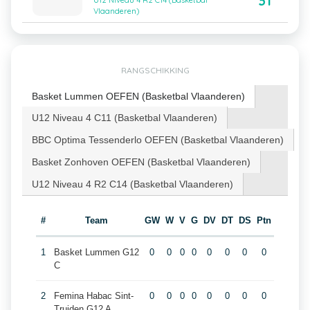
31
U12 Niveau 4 R2 C14 (Basketbal
Vlaanderen)
RANGSCHIKKING
Basket Lummen OEFEN (Basketbal Vlaanderen)
U12 Niveau 4 C11 (Basketbal Vlaanderen)
BBC Optima Tessenderlo OEFEN (Basketbal Vlaanderen)
Basket Zonhoven OEFEN (Basketbal Vlaanderen)
U12 Niveau 4 R2 C14 (Basketbal Vlaanderen)
#
Team
GW
W
V
G
DV
DT
DS
Ptn
1
Basket Lummen G12
0
0
0
0
0
0
0
0
C
2
Femina Habac Sint-
0
0
0
0
0
0
0
0
Truiden G12 A