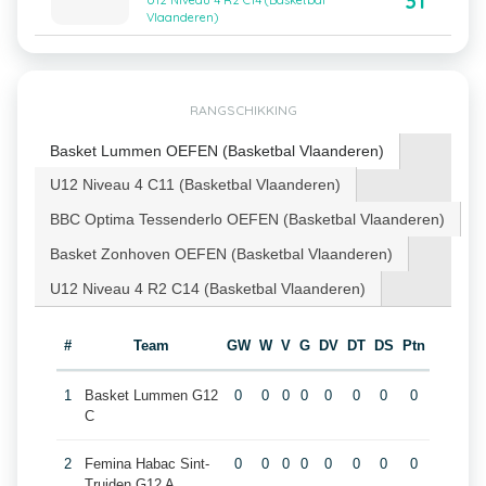
31
U12 Niveau 4 R2 C14 (Basketbal
Vlaanderen)
RANGSCHIKKING
Basket Lummen OEFEN (Basketbal Vlaanderen)
U12 Niveau 4 C11 (Basketbal Vlaanderen)
BBC Optima Tessenderlo OEFEN (Basketbal Vlaanderen)
Basket Zonhoven OEFEN (Basketbal Vlaanderen)
U12 Niveau 4 R2 C14 (Basketbal Vlaanderen)
#
Team
GW
W
V
G
DV
DT
DS
Ptn
1
Basket Lummen G12
0
0
0
0
0
0
0
0
C
2
Femina Habac Sint-
0
0
0
0
0
0
0
0
Truiden G12 A