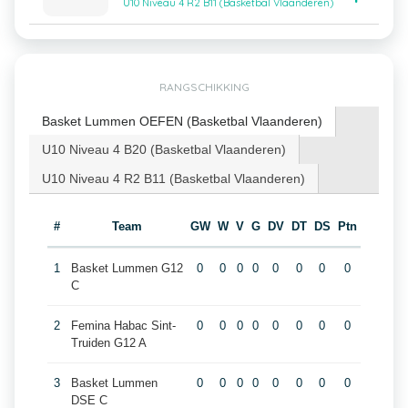
U10 Niveau 4 R2 B11 (Basketbal Vlaanderen)
RANGSCHIKKING
Basket Lummen OEFEN (Basketbal Vlaanderen)
U10 Niveau 4 B20 (Basketbal Vlaanderen)
U10 Niveau 4 R2 B11 (Basketbal Vlaanderen)
#
Team
GW
W
V
G
DV
DT
DS
Ptn
1
Basket Lummen G12
0
0
0
0
0
0
0
0
C
2
Femina Habac Sint-
0
0
0
0
0
0
0
0
Truiden G12 A
3
Basket Lummen
0
0
0
0
0
0
0
0
DSE C