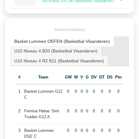
U10 Niveau 4 R2 B11 (Basketbal Vlaanderen)
RANGSCHIKKING
Basket Lummen OEFEN (Basketbal Vlaanderen)
U10 Niveau 4 B20 (Basketbal Vlaanderen)
U10 Niveau 4 R2 B11 (Basketbal Vlaanderen)
#
Team
GW
W
V
G
DV
DT
DS
Ptn
1
Basket Lummen G12
0
0
0
0
0
0
0
0
C
2
Femina Habac Sint-
0
0
0
0
0
0
0
0
Truiden G12 A
3
Basket Lummen
0
0
0
0
0
0
0
0
DSE C