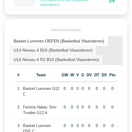
39
U14 Niveau 4 R2 B10 (Basketbal
Vlaanderen)
RANGSCHIKKING
Basket Lummen OEFEN (Basketbal Vlaanderen)
U14 Niveau 4 B16 (Basketbal Vlaanderen)
U14 Niveau 4 R2 B10 (Basketbal Vlaanderen)
#
Team
GW
W
V
G
DV
DT
DS
Ptn
1
Basket Lummen G12
0
0
0
0
0
0
0
0
C
2
Femina Habac Sint-
0
0
0
0
0
0
0
0
Truiden G12 A
3
Basket Lummen
0
0
0
0
0
0
0
0
DSE C