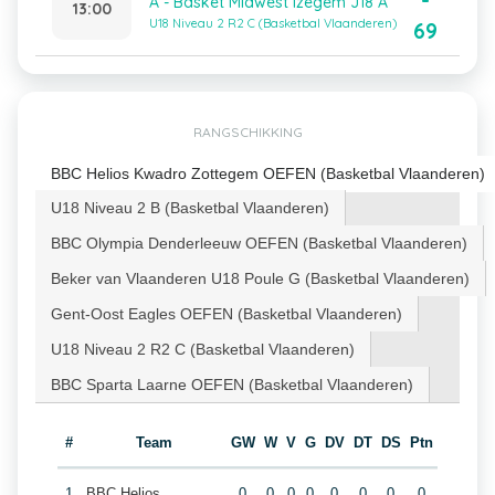
-
A - Basket Midwest Izegem J18 A
13:00
U18 Niveau 2 R2 C (Basketbal Vlaanderen)
69
RANGSCHIKKING
BBC Helios Kwadro Zottegem OEFEN (Basketbal Vlaanderen)
U18 Niveau 2 B (Basketbal Vlaanderen)
BBC Olympia Denderleeuw OEFEN (Basketbal Vlaanderen)
Beker van Vlaanderen U18 Poule G (Basketbal Vlaanderen)
Gent-Oost Eagles OEFEN (Basketbal Vlaanderen)
U18 Niveau 2 R2 C (Basketbal Vlaanderen)
BBC Sparta Laarne OEFEN (Basketbal Vlaanderen)
#
Team
GW
W
V
G
DV
DT
DS
Ptn
1
BBC Helios
0
0
0
0
0
0
0
0