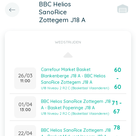
BBC Helios
SanoRice
Zottegem J18 A
WEDSTRIJDEN
60
Carrefour Market Basket
26/03
Blankenberge J18 A - BBC Helios
-
11:00
SanoRice Zottegem J18 A
60
U18 Niveau 2 R2 C (Basketbal Vlaanderen)
BBC Helios SanoRice Zottegem J18
71 -
01/04
A - Basket Poperinge J18 A
13:00
67
U18 Niveau 2 R2 C (Basketbal Vlaanderen)
78
BBC Helios SanoRice Zottegem J18
22/04