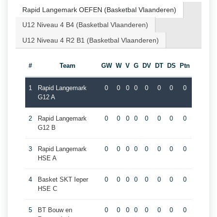
Rapid Langemark OEFEN (Basketbal Vlaanderen)
U12 Niveau 4 B4 (Basketbal Vlaanderen)
U12 Niveau 4 R2 B1 (Basketbal Vlaanderen)
#
Team
GW
W
V
G
DV
DT
DS
Ptn
1
Rapid Langemark
0
0
0
0
0
0
0
0
G12 A
2
Rapid Langemark
0
0
0
0
0
0
0
0
G12 B
3
Rapid Langemark
0
0
0
0
0
0
0
0
HSE A
4
Basket SKT Ieper
0
0
0
0
0
0
0
0
HSE C
5
BT Bouw en
0
0
0
0
0
0
0
0