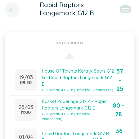
Rapid Raptors
Langemark G12 B
WEDSTRIJDEN
57
House Of Talents Kortrijk Spurs G12
19/03
G - Rapid Raptors Langemark G12
-
09:30
B
25
U12 Niveau 4 R2 B3 (Basketbal Vlaanderen)
Basket Poperinge G12 A - Rapid
80 -
25/03
Raptors Langemark G12 B
11:00
28
U12 Niveau 4 R2 B3 (Basketbal
Vlaanderen)
36
Rapid Raptors Langemark G12 B -
01/04