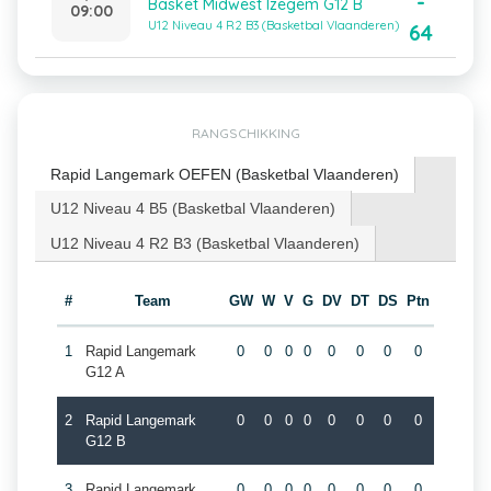
-
Basket Midwest Izegem G12 B
09:00
U12 Niveau 4 R2 B3 (Basketbal Vlaanderen)
64
RANGSCHIKKING
Rapid Langemark OEFEN (Basketbal Vlaanderen)
U12 Niveau 4 B5 (Basketbal Vlaanderen)
U12 Niveau 4 R2 B3 (Basketbal Vlaanderen)
#
Team
GW
W
V
G
DV
DT
DS
Ptn
1
Rapid Langemark
0
0
0
0
0
0
0
0
G12 A
2
Rapid Langemark
0
0
0
0
0
0
0
0
G12 B
3
Rapid Langemark
0
0
0
0
0
0
0
0