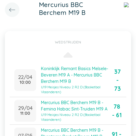
Mercurius BBC
Berchem M19 B
WEDSTRIJDEN
Koninklijk Remant Basics Melsele-
37
Beveren M19 A - Mercurius BBC
22/04
-
Berchem M19 B
10:00
73
U19 Meisjes Niveau 2 R2 D (Basketbal
Vlaanderen)
Mercurius BBC Berchem M19 B -
78
29/04
Femina Habac Sint-Truiden M19 A
11:00
- 61
U19 Meisjes Niveau 2 R2 D (Basketbal
Vlaanderen)
Mercurius BBC Berchem M19 B -
91 -
07/05