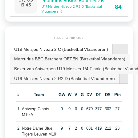
Phantoms Basket Boom M19 B
13:45
84
U19 Meisjes Niveau 2 R2 D (Basketbal
Vlaanderen)
RANGSCHIKKING
U19 Meisjes Niveau 2 C (Basketbal Vlaanderen)
Mercurius BBC Berchem OEFEN (Basketbal Vlaanderen)
Beker van Antwerpen U19 Meisjes 1/4 Finale (Basketbal Vlaan
U19 Meisjes Niveau 2 R2 D (Basketbal Vlaanderen)
#
Team
GW
W
V
G
DV
DT
DS
Ptn
1
Antwerp Giants
9
9
0
0
679
377
302
27
M19 A
2
Notre Dame Blue
9
7
2
0
631
419
212
23
Tigers Leuven M19