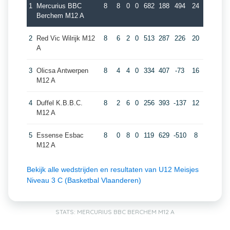
1
Mercurius BBC
8
8
0
0
682
188
494
24
Berchem M12 A
2
Red Vic Wilrijk M12
8
6
2
0
513
287
226
20
A
3
Olicsa Antwerpen
8
4
4
0
334
407
-73
16
M12 A
4
Duffel K.B.B.C.
8
2
6
0
256
393
-137
12
M12 A
5
Essense Esbac
8
0
8
0
119
629
-510
8
M12 A
Bekijk alle wedstrijden en resultaten van U12 Meisjes
Niveau 3 C (Basketbal Vlaanderen)
STATS: MERCURIUS BBC BERCHEM M12 A