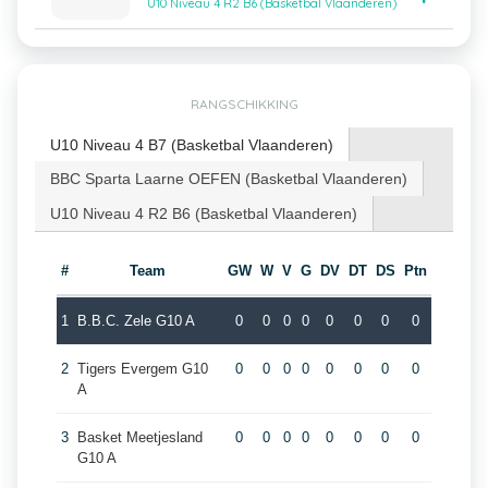
U10 Niveau 4 R2 B6 (Basketbal Vlaanderen)
RANGSCHIKKING
U10 Niveau 4 B7 (Basketbal Vlaanderen)
BBC Sparta Laarne OEFEN (Basketbal Vlaanderen)
U10 Niveau 4 R2 B6 (Basketbal Vlaanderen)
#
Team
GW
W
V
G
DV
DT
DS
Ptn
1
B.B.C. Zele G10 A
0
0
0
0
0
0
0
0
2
Tigers Evergem G10
0
0
0
0
0
0
0
0
A
3
Basket Meetjesland
0
0
0
0
0
0
0
0
G10 A