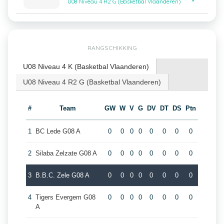
U08 Niveau 4 R2 G (Basketbal Vlaanderen)
RANGSCHIKKING
U08 Niveau 4 K (Basketbal Vlaanderen)
U08 Niveau 4 R2 G (Basketbal Vlaanderen)
#
Team
GW
W
V
G
DV
DT
DS
Ptn
1
BC Lede G08 A
0
0
0
0
0
0
0
0
2
Silaba Zelzate G08 A
0
0
0
0
0
0
0
0
3
B.B.C. Zele G08 A
0
0
0
0
0
0
0
0
4
Tigers Evergem G08
0
0
0
0
0
0
0
0
A