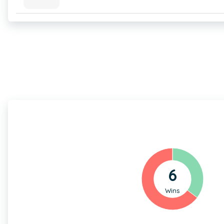
6
Wins