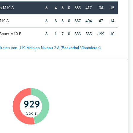
a M19 A
8
4
3
0
383
417
-34
15
M19 A
8
3
5
0
357
404
-47
14
 Spurs M19 B
8
1
7
0
336
535
-199
10
sultaten van U19 Meisjes Niveau 2 A (Basketbal Vlaanderen)
929
Goals