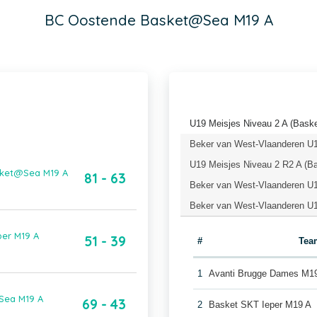
BC Oostende Basket@Sea M19 A
U19 Meisjes Niveau 2 A (Baske
Beker van West-Vlaanderen U1
U19 Meisjes Niveau 2 R2 A (Ba
sket@Sea M19 A
81 - 63
Beker van West-Vlaanderen U19
Beker van West-Vlaanderen U19
er M19 A
51 - 39
#
Tea
1
Avanti Brugge Dames M1
Sea M19 A
69 - 43
2
Basket SKT Ieper M19 A