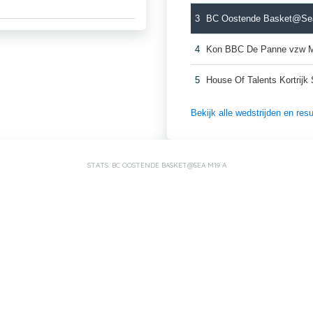
3
BC Oostende Basket@Se
4
Kon BBC De Panne vzw 
5
House Of Talents Kortrijk
Bekijk alle wedstrijden en re
STATS: BC OOSTENDE BASKET@SEA M19 A