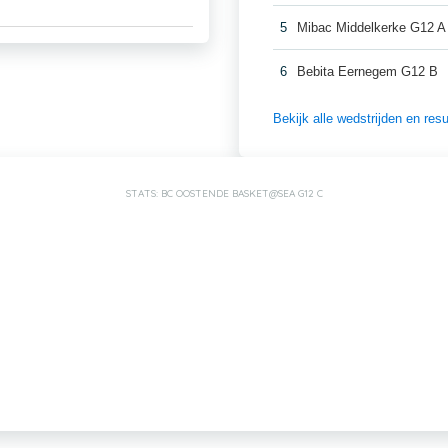
5
Mibac Middelkerke G12 A
6
Bebita Eernegem G12 B
Bekijk alle wedstrijden en re
STATS: BC OOSTENDE BASKET@SEA G12 C