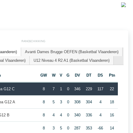
RANGSCHIKKING
laanderen)
Avanti Dames Brugge OEFEN (Basketbal Vlaanderen)
l Vlaanderen)
U12 Niveau 4 R2 A1 (Basketbal Vlaanderen)
m
GW
W
V
G
DV
DT
DS
Ptn
a G12 C
8
7
1
0
346
229
117
22
ea G12 A
8
5
3
0
308
304
4
18
G12 B
8
4
4
0
340
336
4
16
8
3
5
0
287
353
-66
14