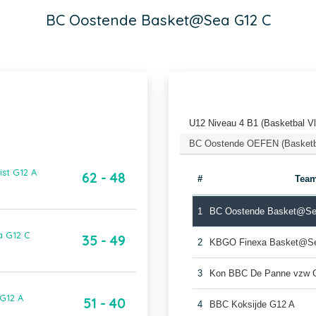
BC Oostende Basket@Sea G12 C
U12 Niveau 4 B1 (Basketbal V
BC Oostende OEFEN (Basketba
st G12 A
62 - 48
#
Tea
1
BC Oostende Basket@Se
a G12 C
35 - 49
2
KBGO Finexa Basket@S
3
Kon BBC De Panne vzw 
G12 A
51 - 40
4
BBC Koksijde G12 A