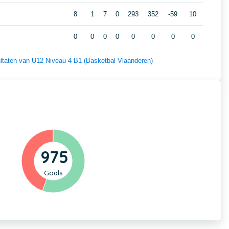
8
1
7
0
293
352
-59
10
0
0
0
0
0
0
0
0
sultaten van U12 Niveau 4 B1 (Basketbal Vlaanderen)
975
Goals