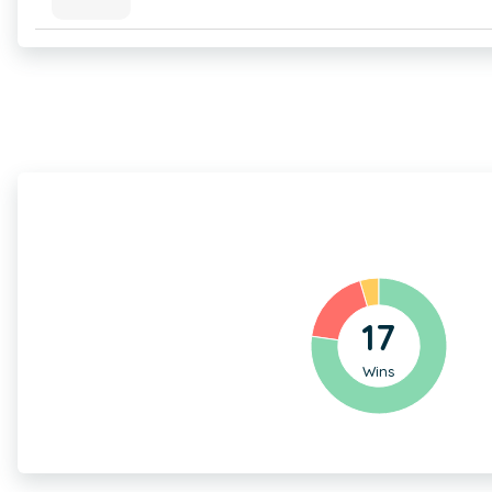
17
Wins