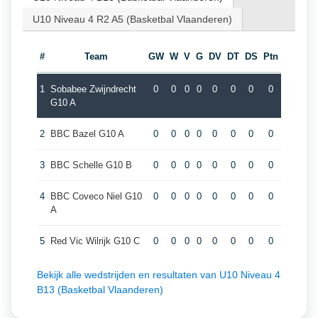
U10 Niveau 4 R2 A5 (Basketbal Vlaanderen)
#
Team
GW
W
V
G
DV
DT
DS
Ptn
1
Sobabee Zwijndrecht
0
0
0
0
0
0
0
0
G10 A
2
BBC Bazel G10 A
0
0
0
0
0
0
0
0
3
BBC Schelle G10 B
0
0
0
0
0
0
0
0
4
BBC Coveco Niel G10
0
0
0
0
0
0
0
0
A
5
Red Vic Wilrijk G10 C
0
0
0
0
0
0
0
0
Bekijk alle wedstrijden en resultaten van U10 Niveau 4
B13 (Basketbal Vlaanderen)