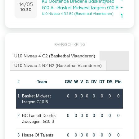
KB Oostende Bredene Basket@sea
14/05
-
G10 A - Basket Midwest Izegem G10 B
10:30
U10 Niveau 4 R2 B2 (Basketbal Vlaanderen)
1
RANGSCHIKKING
U10 Niveau 4 C2 (Basketbal Vlaanderen)
U10 Niveau 4 R2 B2 (Basketbal Vlaanderen)
#
Team
GW
W
V
G
DV
DT
DS
Ptn
1
Basket Midwest
0
0
0
0
0
0
0
0
Izegem G10 B
2
BC Lamett Deerlijk-
0
0
0
0
0
0
0
0
Zwevegem G10 B
3
House Of Talents
0
0
0
0
0
0
0
0