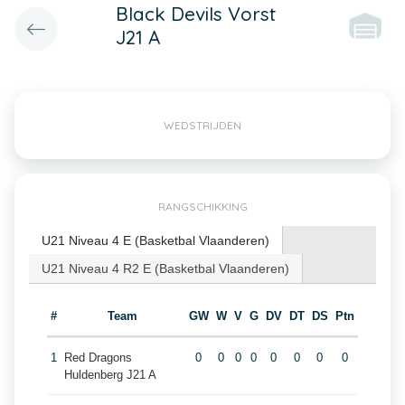
Black Devils Vorst
J21 A
WEDSTRIJDEN
RANGSCHIKKING
U21 Niveau 4 E (Basketbal Vlaanderen)
U21 Niveau 4 R2 E (Basketbal Vlaanderen)
#
Team
GW
W
V
G
DV
DT
DS
Ptn
1
Red Dragons
0
0
0
0
0
0
0
0
Huldenberg J21 A