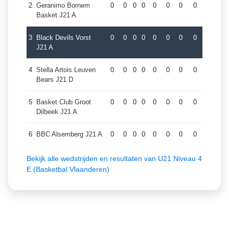
2
Geranimo Bornem
0
0
0
0
0
0
0
0
Basket J21 A
3
Black Devils Vorst
0
0
0
0
0
0
0
0
J21 A
4
Stella Artois Leuven
0
0
0
0
0
0
0
0
Bears J21 D
5
Basket Club Groot
0
0
0
0
0
0
0
0
Dilbeek J21 A
6
BBC Alsemberg J21 A
0
0
0
0
0
0
0
0
Bekijk alle wedstrijden en resultaten van U21 Niveau 4
E (Basketbal Vlaanderen)